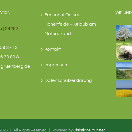
ATION
WIR UND
Ferienhof Ostsee
Hohenfelde – Urlaub am
a | 24257
Naturstrand
59 37 13
Kontakt
6 30 89 8
Impressum
-gruenberg.de
Datenschutzerklärung
2026 | All Rights Reserved | Powered by
Christiane Münster