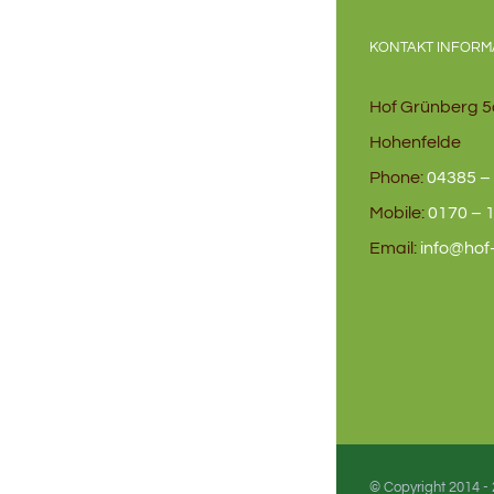
KONTAKT INFORM
Hof Grünberg 5
Hohenfelde
Phone:
04385 – 
Mobile:
0170 – 1
Email:
info@hof
© Copyright 2014 -