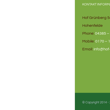
KONTAKT INFORM
Hof Grünberg 5
Hohenfelde
Phone:
04385 – 
Mobile:
0170 – 1
Email:
info@hof
© Copyright 2014 -