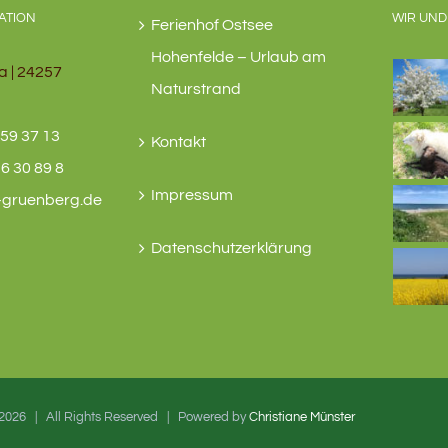
ATION
WIR UND
Ferienhof Ostsee
Hohenfelde – Urlaub am
a | 24257
Naturstrand
59 37 13
Kontakt
6 30 89 8
Impressum
-gruenberg.de
Datenschutzerklärung
2026 | All Rights Reserved | Powered by
Christiane Münster