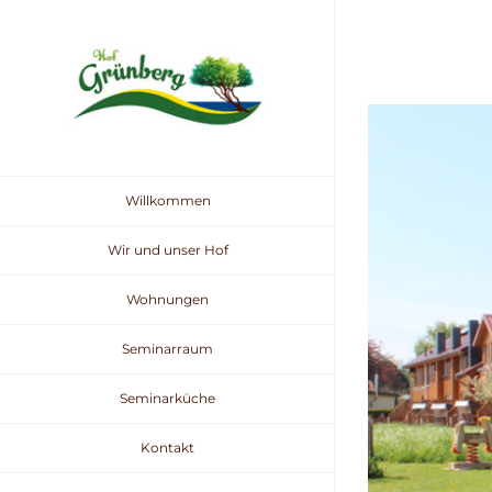
Zum
Inhalt
springen
View
Larger
Image
Willkommen
Wir und unser Hof
Wohnungen
Seminarraum
Seminarküche
Kontakt