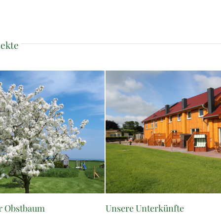
jekte
terkünfte
Unsere Grillhütte