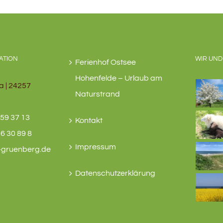
ATION
WIR UND
Ferienhof Ostsee
Hohenfelde – Urlaub am
a | 24257
Naturstrand
59 37 13
Kontakt
6 30 89 8
Impressum
-gruenberg.de
Datenschutzerklärung