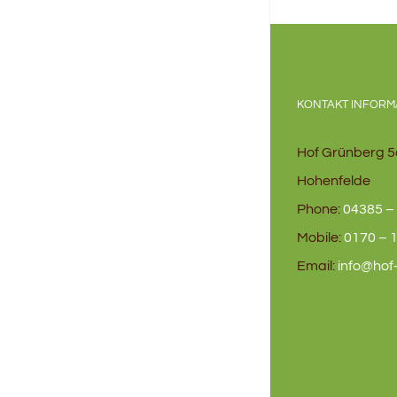
KONTAKT INFORM
Hof Grünberg 5
Hohenfelde
Phone:
04385 – 
Mobile:
0170 – 1
Email:
info@hof