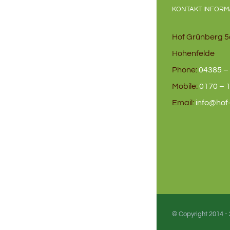
KONTAKT INFORM
Hof Grünberg 5
Hohenfelde
Phone:
04385 – 
Mobile:
0170 – 1
Email:
info@hof
© Copyright 2014 -