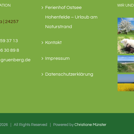
ATION
WIR UND
Ferienhof Ostsee
Hohenfelde – Urlaub am
a | 24257
Naturstrand
59 37 13
Kontakt
6 30 89 8
Impressum
-gruenberg.de
Datenschutzerklärung
2026 | All Rights Reserved | Powered by
Christiane Münster