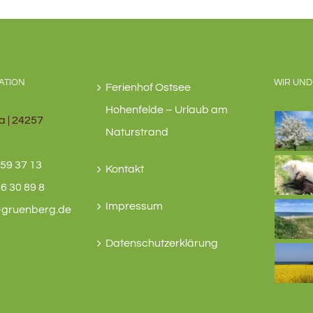
ATION
WIR UND
Ferienhof Ostsee
Hohenfelde – Urlaub am
a | 24257
Naturstrand
59 37 13
Kontakt
6 30 89 8
Impressum
-gruenberg.de
Datenschutzerklärung