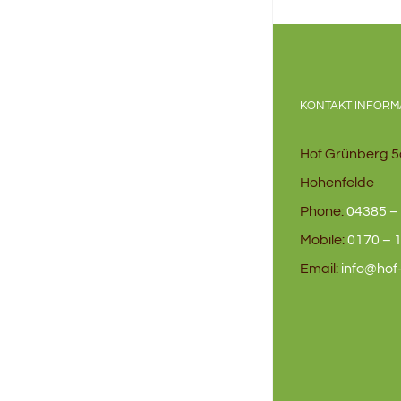
KONTAKT INFORM
Hof Grünberg 5
Hohenfelde
Phone:
04385 – 
Mobile:
0170 – 1
Email:
info@hof